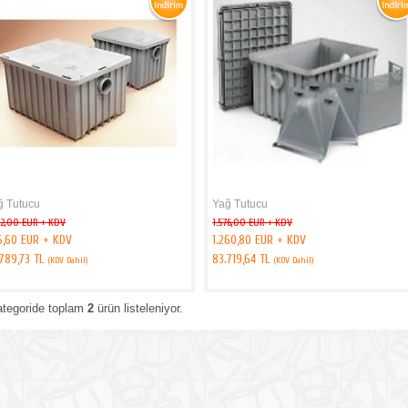
ğ Tutucu
Yağ Tutucu
82,00 EUR + KDV
1.576,00 EUR + KDV
5,60 EUR + KDV
1.260,80 EUR + KDV
.789,73 TL
83.719,64 TL
(KDV Dahil)
(KDV Dahil)
ategoride toplam
2
ürün listeleniyor.