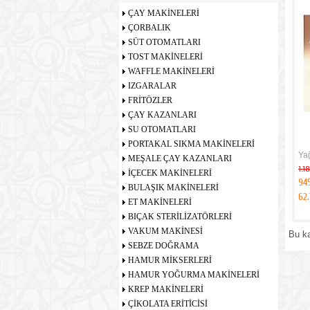
ÇAY MAKİNELERİ
ÇORBALIK
SÜT OTOMATLARI
TOST MAKİNELERİ
WAFFLE MAKİNELERİ
IZGARALAR
FRİTÖZLER
ÇAY KAZANLARI
SU OTOMATLARI
PORTAKAL SIKMA MAKİNELERİ
Ya
MEŞALE ÇAY KAZANLARI
1.1
İÇECEK MAKİNELERİ
94
BULAŞIK MAKİNELERİ
62
ET MAKİNELERİ
BIÇAK STERİLİZATÖRLERİ
VAKUM MAKİNESİ
Bu k
SEBZE DOĞRAMA
HAMUR MİKSERLERİ
HAMUR YOĞURMA MAKİNELERİ
KREP MAKİNELERİ
ÇİKOLATA ERİTİCİSİ