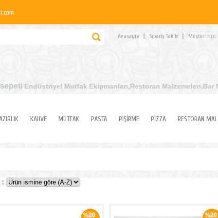
Anasayfa
Sipariş Takibi
Müşteri Hiz.
sepeti
Endüstriyel Mutfak Ekipmanları
,Restoran Malzemeleri,Bar 
AZIRLIK
KAHVE
MUTFAK
PASTA
PİŞİRME
PİZZA
RESTORAN MAL
 :
%20
%20