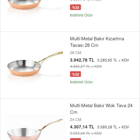
%32
İndirimli Ürün
Multi-Metal Bakır Kızartma
Tavası 28 Cm
28 CM
3.942,78 TL
3.285,65 TL + KDV
4.845,27 TL + KDV
%32
İndirimli Ürün
Multi-Metal Bakır Wok Tava 24
Cm
24 CM
4.307,14 TL
3.589,28 TL + KDV
5.293,04 TL + KDV