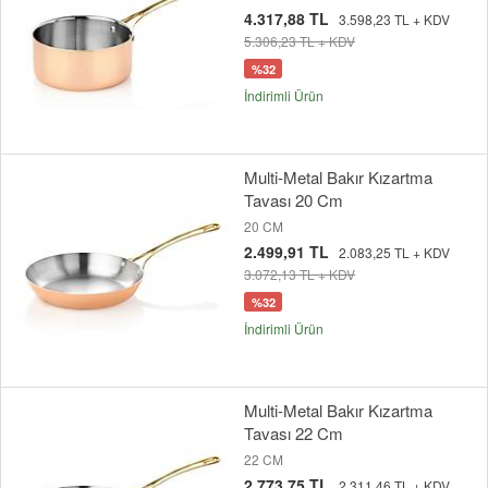
4.317,88 TL
3.598,23 TL + KDV
5.306,23 TL + KDV
%32
İndirimli Ürün
Multi-Metal Bakır Kızartma
Tavası 20 Cm
20 CM
2.499,91 TL
2.083,25 TL + KDV
3.072,13 TL + KDV
%32
İndirimli Ürün
Multi-Metal Bakır Kızartma
Tavası 22 Cm
22 CM
2.773,75 TL
2.311,46 TL + KDV