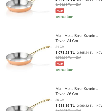
3.408,66 TL + KDV
%32
İndirimli Ürün
Multi-Metal Bakır Kızartma
Tavası 24 Cm
24 CM
3.078,28 TL
2.565,24 TL + KDV
3.782,90 TL + KDV
%32
İndirimli Ürün
Multi-Metal Bakır Kızartma
Tavası 26 Cm
26 CM
3.588,39 TL
2.990,32 TL + KDV
4.409,76 TL + KDV