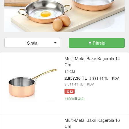
Sırala
Filtrele
Multi-Metal Bakır Kaçerola 14
Cm
14 CM
2.857,36 TL
2.381,14 TL + KDV
3.511,41 TL + KDV
%32
İndirimli Ürün
Multi-Metal Bakır Kaçerola 16
Cm