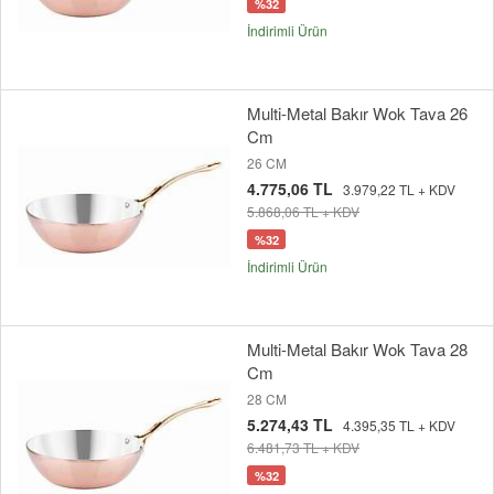
%32
İndirimli Ürün
Multi-Metal Bakır Wok Tava 26
Cm
26 CM
4.775,06 TL
3.979,22 TL + KDV
5.868,06 TL + KDV
%32
İndirimli Ürün
Multi-Metal Bakır Wok Tava 28
Cm
28 CM
5.274,43 TL
4.395,35 TL + KDV
6.481,73 TL + KDV
%32