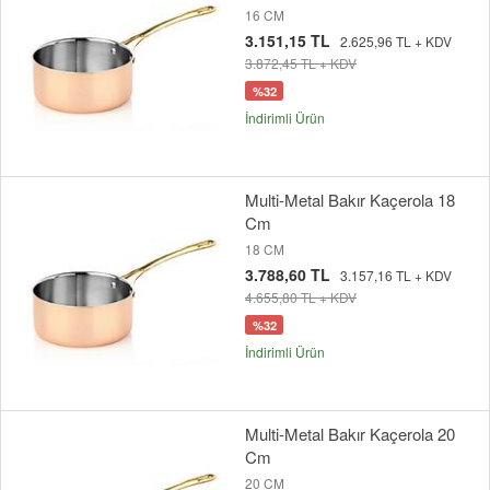
16 CM
3.151,15 TL
2.625,96 TL + KDV
3.872,45 TL + KDV
%32
İndirimli Ürün
Multi-Metal Bakır Kaçerola 18
Cm
18 CM
3.788,60 TL
3.157,16 TL + KDV
4.655,80 TL + KDV
%32
İndirimli Ürün
Multi-Metal Bakır Kaçerola 20
Cm
20 CM