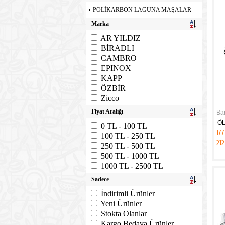
POLİKARBON LAGUNA MAŞALAR
Marka
AR YILDIZ
BİRADLI
CAMBRO
EPINOX
KAPP
ÖZBİR
Zicco
Fiyat Aralığı
Ba
ÖL
0 TL - 100 TL
177
100 TL - 250 TL
212
250 TL - 500 TL
500 TL - 1000 TL
1000 TL - 2500 TL
Sadece
İndirimli Ürünler
Yeni Ürünler
Stokta Olanlar
Kargo Bedava Ürünler