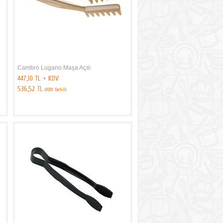
Cambro Lugano Maşa Açılı
447,10 TL + KDV
536,52 TL
(KDV Dahil)