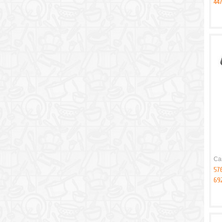
447
Ca
57
69