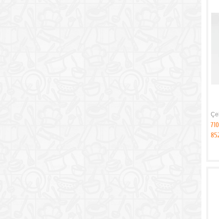
Çe
710
85