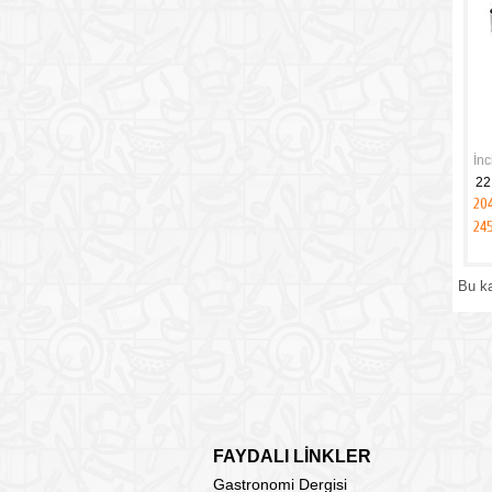
İn
22
20
24
Bu k
FAYDALI LİNKLER
Gastronomi Dergisi