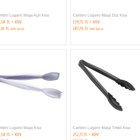
mbro Lugano Maşa Açılı Kısa
Cambro Lugano Maşa Düz Kısa
2,58 TL + KDV
239,75 TL + KDV
,10 TL
287,70 TL
(KDV Dahil)
(KDV Dahil)
mbro Lugano Maşa Kısa
Cambro Lugano Maşa Tırtıklı Kısa
2,58 TL + KDV
252,71 TL + KDV