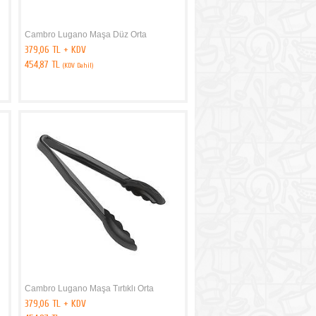
Cambro Lugano Maşa Düz Orta
379,06 TL + KDV
454,87 TL
(KDV Dahil)
Cambro Lugano Maşa Tırtıklı Orta
379,06 TL + KDV