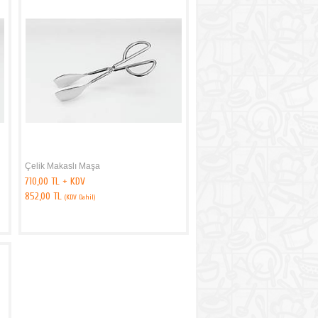
Çelik Makaslı Maşa
710,00 TL + KDV
852,00 TL
(KDV Dahil)