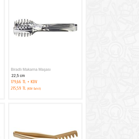
Biradlı Makarna Maşası
22,5 cm
179,66 TL + KDV
215,59 TL
(KDV Dahil)