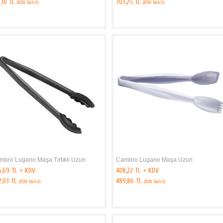
,10 TL
303,25 TL
(KDV Dahil)
(KDV Dahil)
mbro Lugano Maşa Tırtıklı Uzun
Cambro Lugano Maşa Uzun
6,69 TL + KDV
408,22 TL + KDV
2,03 TL
489,86 TL
(KDV Dahil)
(KDV Dahil)