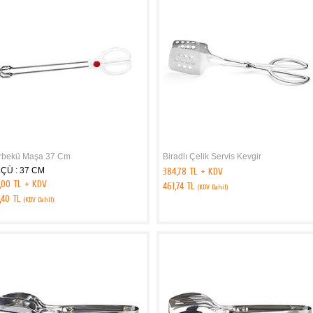
rbekü Maşa 37 Cm
Biradlı Çelik Servis Kevgir
ÇÜ : 37 CM
384,78 TL + KDV
,00 TL + KDV
461,74 TL
(KDV Dahil)
,40 TL
(KDV Dahil)