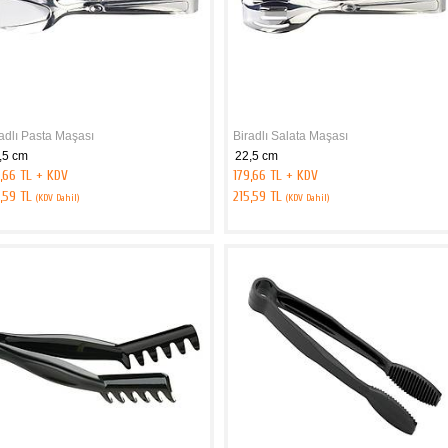
adlı Pasta Maşası
Biradlı Salata Maşası
,5 cm
22,5 cm
,66 TL + KDV
179,66 TL + KDV
5,59 TL
215,59 TL
(KDV Dahil)
(KDV Dahil)