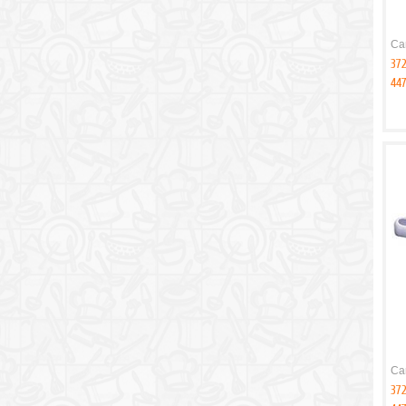
Ca
37
447
Ca
37