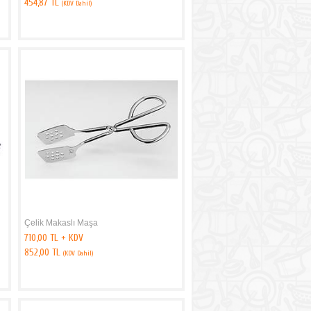
454,87 TL
(KDV Dahil)
Çelik Makaslı Maşa
710,00 TL + KDV
852,00 TL
(KDV Dahil)