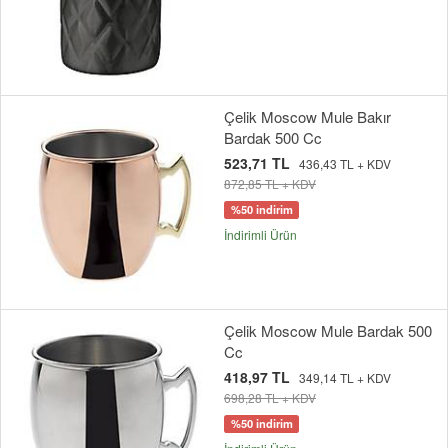
Çelik Moscow Mule Bakır
Bardak 500 Cc
523,71 TL
436,43 TL + KDV
872,85 TL + KDV
%50 indirim
İndirimli Ürün
Çelik Moscow Mule Bardak 500
Cc
418,97 TL
349,14 TL + KDV
698,28 TL + KDV
%50 indirim