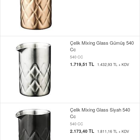
Çelik Mixing Glass Gümüş 540
Cc
540 CC
1.719,51 TL
1.432,93 TL + KDV
Çelik Mixing Glass Siyah 540
Cc
540 CC
2.173,40 TL
1.811,16 TL + KDV