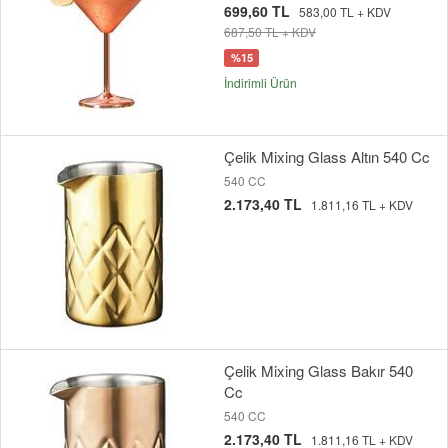
699,60 TL
583,00 TL + KDV
687,50 TL + KDV
%15
İndirimli Ürün
Çelik Mixing Glass Altın 540 Cc
540 CC
2.173,40 TL
1.811,16 TL + KDV
Çelik Mixing Glass Bakır 540
Cc
540 CC
2.173,40 TL
1.811,16 TL + KDV