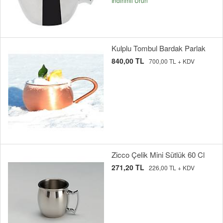
İndirimli Ürün
Kulplu Tombul Bardak Parlak
840,00 TL
700,00 TL + KDV
Zicco Çelik Mini Sütlük 60 Cl
271,20 TL
226,00 TL + KDV