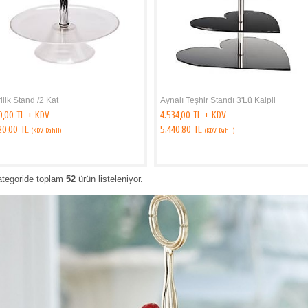
ilik Stand /2 Kat
Aynalı Teşhir Standı 3'Lü Kalpli
0,00 TL + KDV
4.534,00 TL + KDV
020,00 TL
5.440,80 TL
(KDV Dahil)
(KDV Dahil)
ategoride toplam
52
ürün listeleniyor.