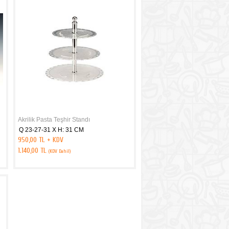
Akrilik Pasta Teşhir Standı
Q 23-27-31 X H: 31 CM
950,00 TL + KDV
1.140,00 TL
(KDV Dahil)