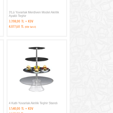
3'Lü Yuvarlak Merdiven Model Akrilik
Ayaklı Teşhir
3.398,00 TL + KDV
4.077,60 TL
(KDV Dahil)
4 Katlı Yuvarlak Akrilik Teşhir Standı
3.540,00 TL + KDV