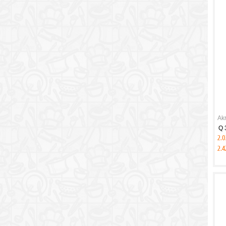
Akr
Q 
2.0
2.