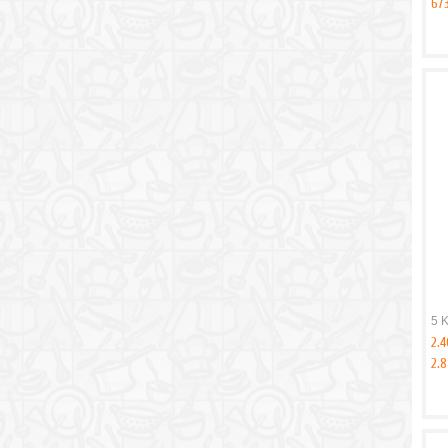
67
5 K
2.
2.