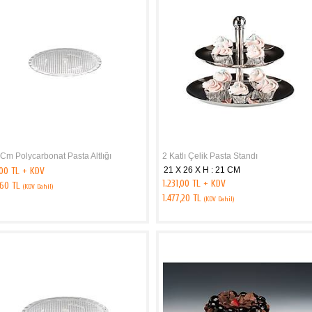
Cm Polycarbonat Pasta Altlığı
2 Katlı Çelik Pasta Standı
,00 TL + KDV
21 X 26 X H : 21 CM
1.231,00 TL + KDV
,60 TL
(KDV Dahil)
1.477,20 TL
(KDV Dahil)