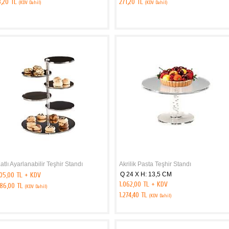
3,20 TL
271,20 TL
(KDV Dahil)
(KDV Dahil)
atlı Ayarlanabilir Teşhir Standı
Akrilik Pasta Teşhir Standı
405,00 TL + KDV
Q 24 X H: 13,5 CM
1.062,00 TL + KDV
886,00 TL
(KDV Dahil)
1.274,40 TL
(KDV Dahil)