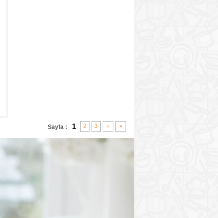
1
2
3
›
»
Sayfa :