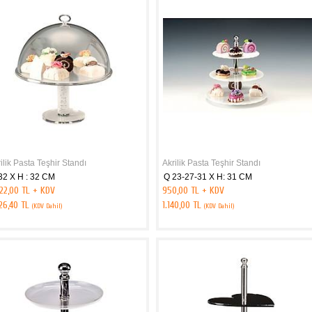
ilik Pasta Teşhir Standı
Akrilik Pasta Teşhir Standı
32 X H : 32 CM
Q 23-27-31 X H: 31 CM
22,00 TL + KDV
950,00 TL + KDV
426,40 TL
1.140,00 TL
(KDV Dahil)
(KDV Dahil)