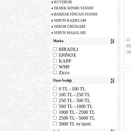
KUVERLİK
EKMEK KESME STANDI
BARDAK FİNCAN STANDI
SERVİS KAŞIKLARI
DEKOR ÜRÜNLERİ
SERVİS MAŞALARI
23 
Marka
10
BİRADLI
13
EPINOX
KAPP
WMF
Zicco
Fiyat Aralığı
0 TL - 100 TL
100 TL - 250 TL
250 TL - 500 TL
500 TL - 1000 TL
1000 TL - 2500 TL
2500 TL - 5000 TL
5000 TL ve üzeri