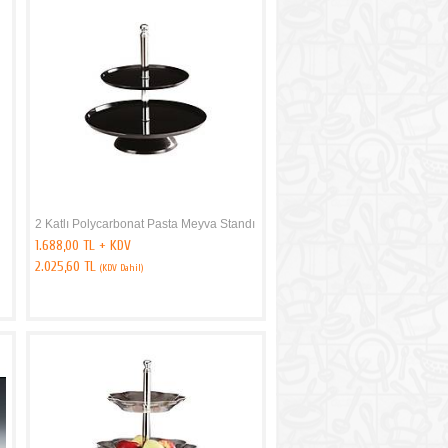
2 Katlı Polycarbonat Pasta Meyva Standı
1.688,00 TL + KDV
2.025,60 TL
(KDV Dahil)