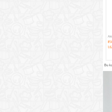
Akr
85
1.
Bu k