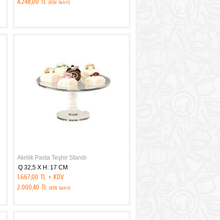
4.248,00 TL
(KDV Dahil)
Akrilik Pasta Teşhir Standı
Q 32,5 X H: 17 CM
1.667,00 TL + KDV
2.000,40 TL
(KDV Dahil)