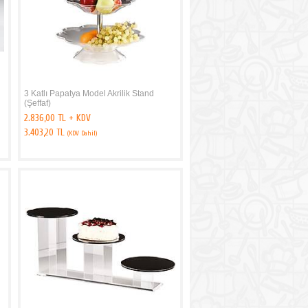
3 Katlı Papatya Model Akrilik Stand
(Şeffaf)
2.836,00 TL + KDV
3.403,20 TL
(KDV Dahil)