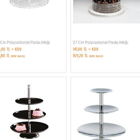
Cm Polycarbonat Pasta Altlığı
27 Cm Polycarbonat Pasta Altlığı
9,00 TL + KDV
141,00 TL + KDV
0,80 TL
169,20 TL
(KDV Dahil)
(KDV Dahil)