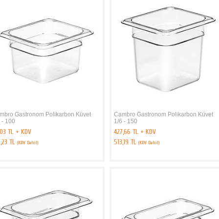
mbro Gastronom Polikarbon Küvet
Cambro Gastronom Polikarbon Küvet
 - 100
1/6 - 150
,03 TL + KDV
427,66 TL + KDV
3,23 TL
513,19 TL
(KDV Dahil)
(KDV Dahil)