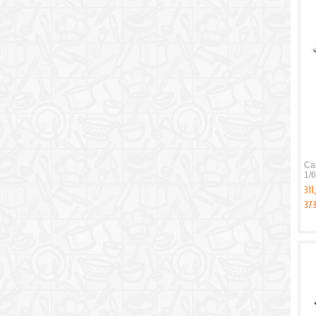
Ca
1/6
311
37