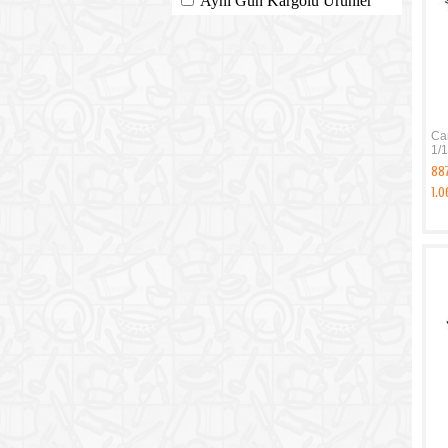
Aynı Gün Kargolu Ürünler
Ca
1/1
88
1.