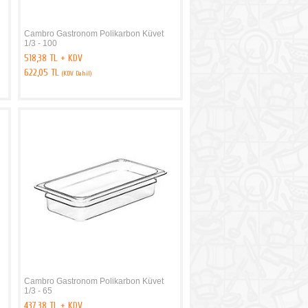
Cambro Gastronom Polikarbon Küvet
1/3 - 100
518,38 TL + KDV
622,05 TL
(KDV Dahil)
Cambro Gastronom Polikarbon Küvet
1/3 - 65
437,38 TL + KDV