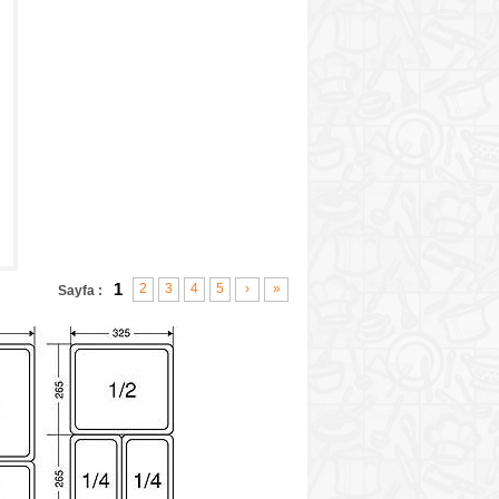
1
2
3
4
5
›
»
Sayfa :