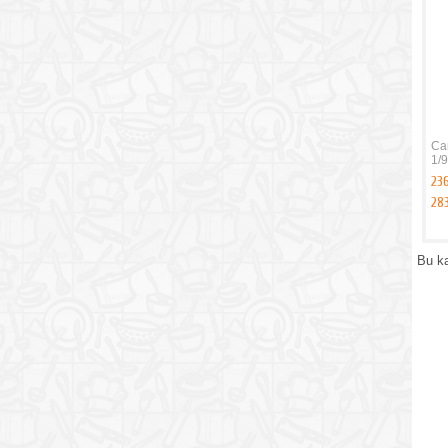
Ca
1/9
236
28
Bu k