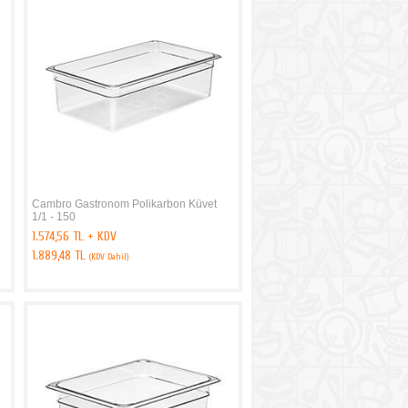
Cambro Gastronom Polikarbon Küvet
1/1 - 150
1.574,56 TL + KDV
1.889,48 TL
(KDV Dahil)