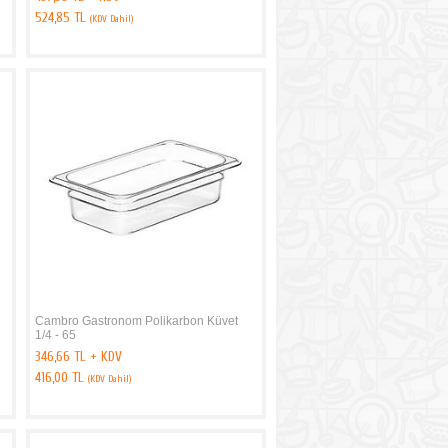
524,85 TL
(KDV Dahil)
Cambro Gastronom Polikarbon Küvet
1/4 - 65
346,66 TL + KDV
416,00 TL
(KDV Dahil)