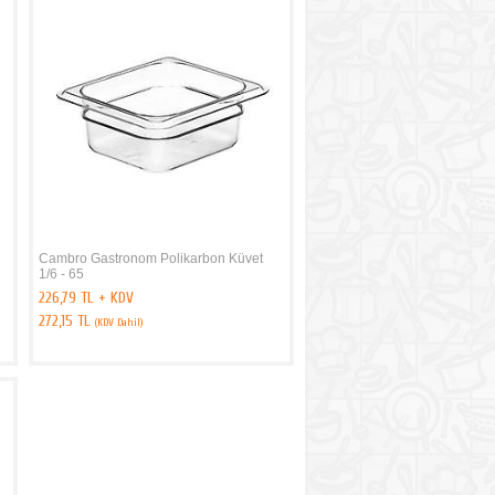
Cambro Gastronom Polikarbon Küvet
1/6 - 65
226,79 TL + KDV
272,15 TL
(KDV Dahil)