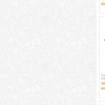
80
Ca
1/4
38
46