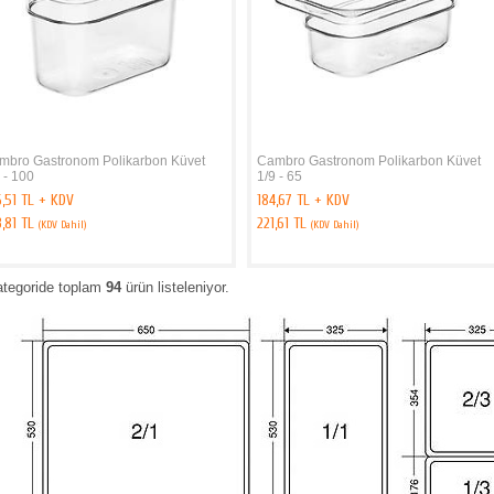
mbro Gastronom Polikarbon Küvet
Cambro Gastronom Polikarbon Küvet
 - 100
1/9 - 65
,51 TL + KDV
184,67 TL + KDV
3,81 TL
221,61 TL
(KDV Dahil)
(KDV Dahil)
ategoride toplam
94
ürün listeleniyor.