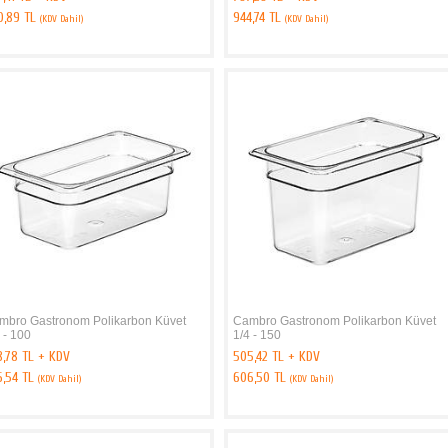
0,89 TL
944,74 TL
(KDV Dahil)
(KDV Dahil)
mbro Gastronom Polikarbon Küvet
Cambro Gastronom Polikarbon Küvet
 - 100
1/4 - 150
8,78 TL + KDV
505,42 TL + KDV
6,54 TL
606,50 TL
(KDV Dahil)
(KDV Dahil)