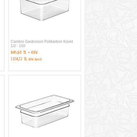
Cambro Gastronom Polikarbon Küvet
1/2 - 150
845,60 TL + KDV
1.014,72 TL
(KDV Dahil)