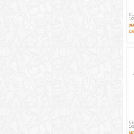
Ca
1/2
968
1.1
Ca
1/3
667