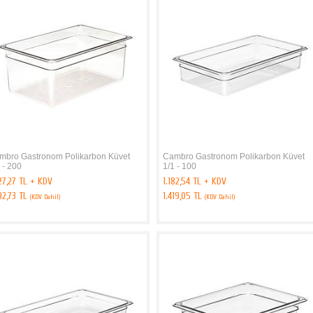
mbro Gastronom Polikarbon Küvet
Cambro Gastronom Polikarbon Küvet
 - 200
1/1 - 100
27,27 TL + KDV
1.182,54 TL + KDV
92,73 TL
1.419,05 TL
(KDV Dahil)
(KDV Dahil)