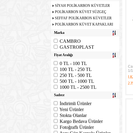
SİYAH POLİKARBON KÜVETLER
POLİKARBON KÜVET SÜZGEÇ
SEFFAF POLİKARBON KÜVETLER
POLİKARBON KÜVET KAPAKLARI
Marka
CAMBRO
GASTROPLAST
Fiyat Aralığı
0 TL - 100 TL
Ca
100 TL - 250 TL
1/1
250 TL - 500 TL
1.8
500 TL - 1000 TL
2.1
1000 TL - 2500 TL
Sadece
İndirimli Ürünler
Yeni Ürünler
Stokta Olanlar
Kargo Bedava Ürünler
Fotoğraflı Ürünler