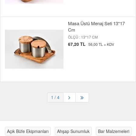
Masa Üstü Menaj Seti 13*17
Cm
ÖLÇÜ : 13*17 CM
67,20 TL
56,00 TL + KDV
1
/ 4
Açık Büfe Ekipmanları
Ahşap Sunumluk
Bar Malzemeleri