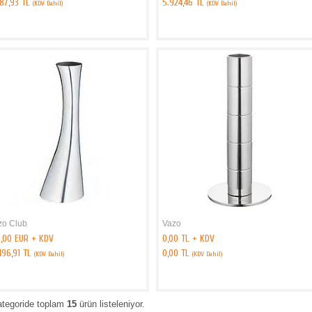
887,93 TL
5.924,46 TL
(KDV Dahil)
(KDV Dahil)
zo Club
Vazo
9,00 EUR + KDV
0,00 TL + KDV
496,91 TL
0,00 TL
(KDV Dahil)
(KDV Dahil)
ategoride toplam
15
ürün listeleniyor.