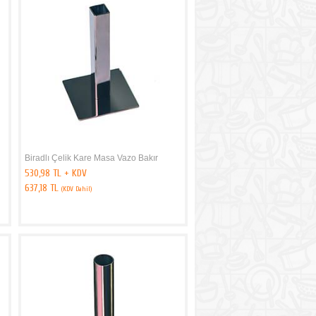
Biradlı Çelik Kare Masa Vazo Bakır
530,98 TL + KDV
637,18 TL
(KDV Dahil)