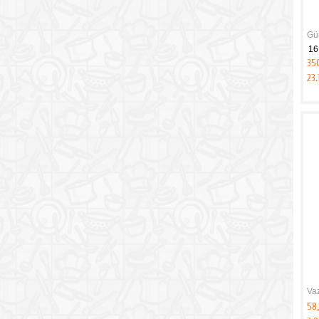
Gü
16
35
23.
Va
58