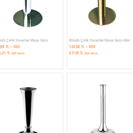
adlı Çelik Yuvarlak Masa Vazo
Biradlı Çelik Yuvarlak Masa Vazo Altın
,88 TL + KDV
530,98 TL + KDV
6,25 TL
637,18 TL
(KDV Dahil)
(KDV Dahil)