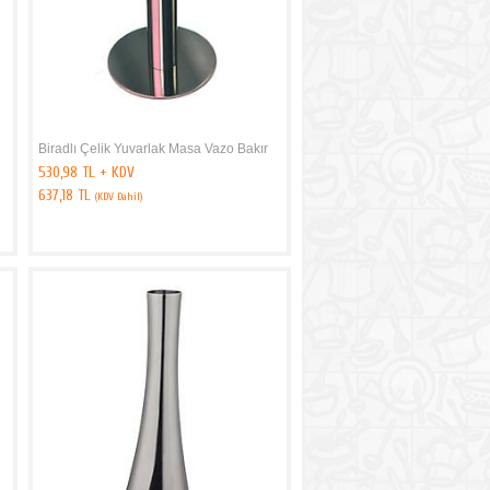
Biradlı Çelik Yuvarlak Masa Vazo Bakır
530,98 TL + KDV
637,18 TL
(KDV Dahil)