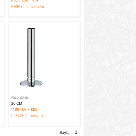
149,80 EUR + KDV
9.904,96 TL
(KDV Dahil)
Vazo Basıc
20 CM
44,80 EUR + KDV
2.962,23 TL
(KDV Dahil)
1
Sayfa :