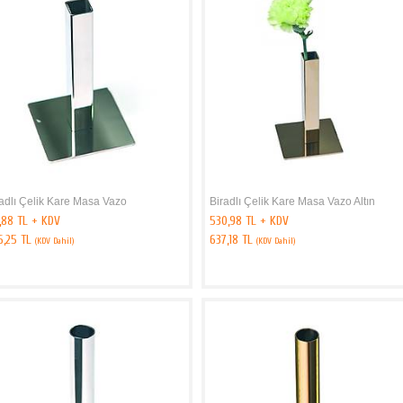
adlı Çelik Kare Masa Vazo
Biradlı Çelik Kare Masa Vazo Altın
,88 TL + KDV
530,98 TL + KDV
6,25 TL
637,18 TL
(KDV Dahil)
(KDV Dahil)