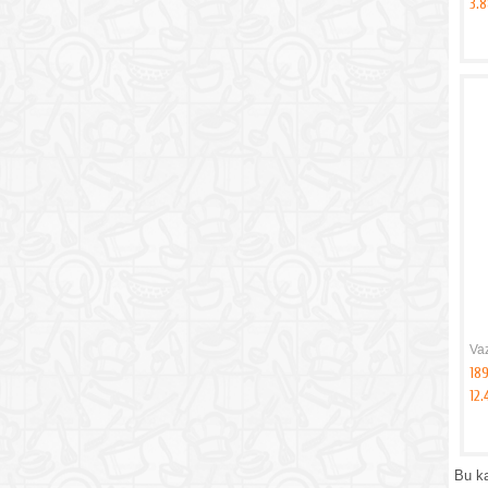
3.
Va
18
12.
Bu k