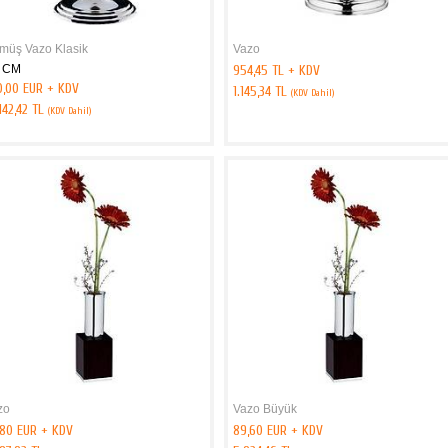
müş Vazo Klasik
Vazo
 CM
954,45 TL + KDV
0,00 EUR + KDV
1.145,34 TL
(KDV Dahil)
142,42 TL
(KDV Dahil)
zo
Vazo Büyük
,80 EUR + KDV
89,60 EUR + KDV