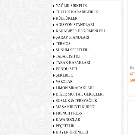
YAĞLIK SİRKELİK
TUZLUK KARABİBERLİK
KÜLLÜKLER
ADİSYON STANDLARI
KARABİBER DEĞİRMENLERİ
ŞARAP STANDLARI
TERMOS
SUNUM SEPETLERİ
TABAK ISITICI
TABAK KAPAKLARI
Bir
FONDÜ SETİ
421
ŞEKERLİK
50
VAZOLAR
LİMON SIKACAKLARI
DİĞER MUTFAK GEREÇLERİ
SOSLUK & TEREYAĞLIK
MASA KIRINTI KÜREĞİ
FRENCH PRESS
KAVANOZLAR
PEÇETELİK
HİJYEN ÜRÜNLERİ