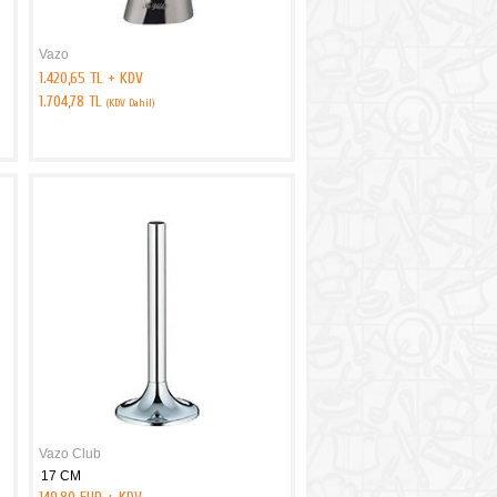
Vazo
1.420,65 TL + KDV
1.704,78 TL
(KDV Dahil)
Vazo Club
17 CM