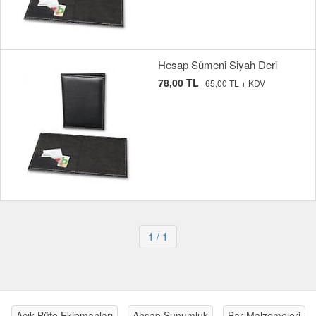
Hesap Sümeni Siyah Deri
78,00 TL
65,00 TL + KDV
1
/ 1
Açık Büfe Ekipmanları
Ahşap Sunumluk
Bar Malzemeleri