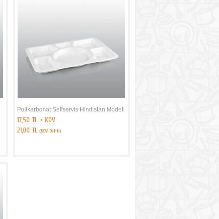
Polikarbonat Selfservis Hindistan Modeli
17,50 TL + KDV
21,00 TL
(KDV Dahil)