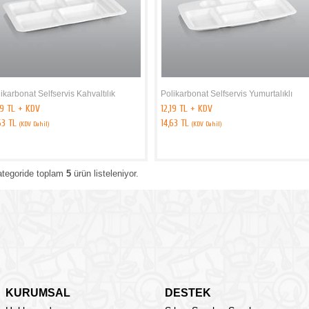
ikarbonat Selfservis Kahvaltılık
Polikarbonat Selfservis Yumurtalıklı
19 TL + KDV
12,19 TL + KDV
63 TL
14,63 TL
(KDV Dahil)
(KDV Dahil)
ategoride toplam
5
ürün listeleniyor.
KURUMSAL
DESTEK