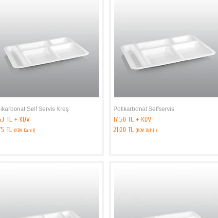
ikarbonat Self Servis Kreş
Polikarbonat Selfservis
63 TL + KDV
17,50 TL + KDV
,75 TL
21,00 TL
(KDV Dahil)
(KDV Dahil)