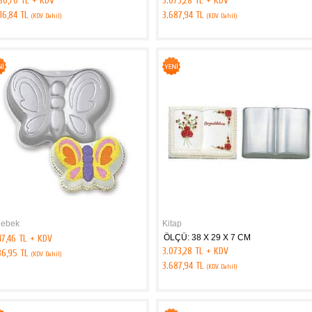
80,70 TL + KDV
3.073,28 TL + KDV
16,84 TL
3.687,94 TL
(KDV Dahil)
(KDV Dahil)
lebek
Kitap
47,46 TL + KDV
ÖLÇÜ: 38 X 29 X 7 CM
3.073,28 TL + KDV
36,95 TL
(KDV Dahil)
3.687,94 TL
(KDV Dahil)