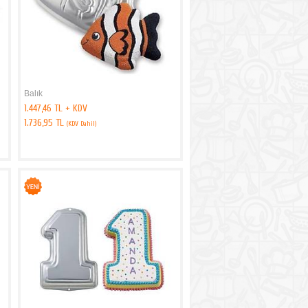
Balık
1.447,46 TL + KDV
1.736,95 TL
(KDV Dahil)