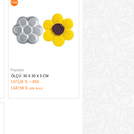
Papatya
ÖLÇÜ: 30 X 30 X 5 CM
3.073,28 TL + KDV
3.687,94 TL
(KDV Dahil)