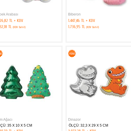
bek Arabası
Biberon
26,82 TL + KDV
1.447,46 TL + KDV
32,18 TL
1.736,95 TL
(KDV Dahil)
(KDV Dahil)
m Ağacı
Dinazor
ÇÜ: 35 X 10 X 5 CM
ÖLÇÜ: 32,3 X 29 X 5 CM