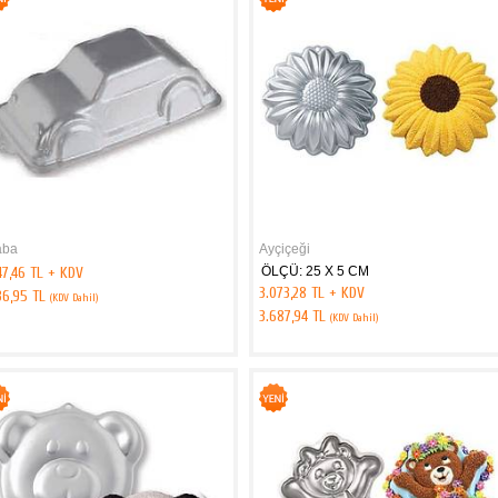
aba
Ayçiçeği
47,46 TL + KDV
ÖLÇÜ: 25 X 5 CM
3.073,28 TL + KDV
36,95 TL
(KDV Dahil)
3.687,94 TL
(KDV Dahil)