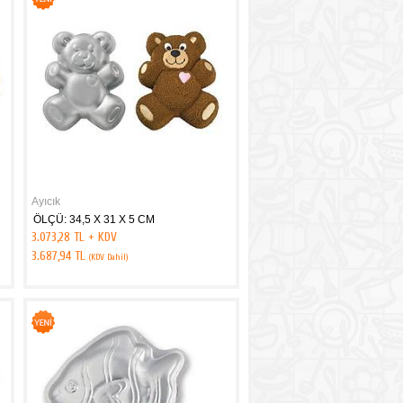
Ayıcık
ÖLÇÜ: 34,5 X 31 X 5 CM
3.073,28 TL + KDV
3.687,94 TL
(KDV Dahil)