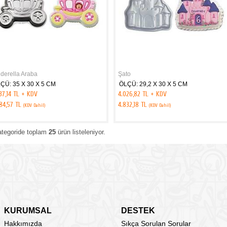
nderella Araba
Şato
ÇÜ: 35 X 30 X 5 CM
ÖLÇÜ: 29,2 X 30 X 5 CM
37,14 TL + KDV
4.026,82 TL + KDV
284,57 TL
4.832,18 TL
(KDV Dahil)
(KDV Dahil)
ategoride toplam
25
ürün listeleniyor.
KURUMSAL
DESTEK
Hakkımızda
Sıkça Sorulan Sorular