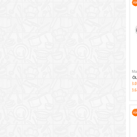
Ma
ÖL
3.0
3.