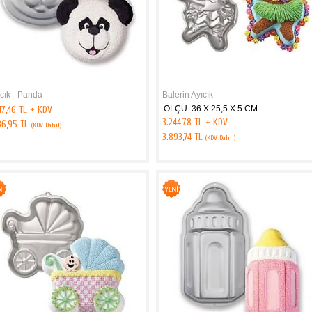
cık - Panda
Balerin Ayıcık
47,46 TL + KDV
ÖLÇÜ: 36 X 25,5 X 5 CM
3.244,78 TL + KDV
36,95 TL
(KDV Dahil)
3.893,74 TL
(KDV Dahil)