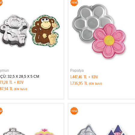
ymun
Papatya
ÇÜ: 32,5 X 28,5 X 5 CM
1.447,46 TL + KDV
73,28 TL + KDV
1.736,95 TL
(KDV Dahil)
687,94 TL
(KDV Dahil)