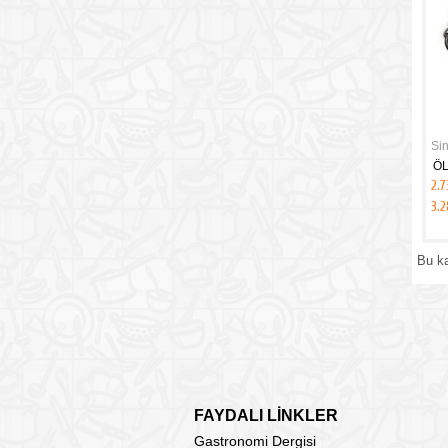
Si
ÖL
2.7
3.
Bu k
FAYDALI LİNKLER
Gastronomi Dergisi