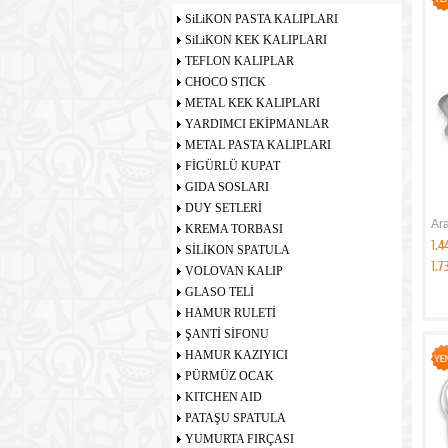
SiLiKON PASTA KALIPLARI
SiLiKON KEK KALIPLARI
TEFLON KALIPLAR
CHOCO STICK
METAL KEK KALIPLARI
YARDIMCI EKİPMANLAR
METAL PASTA KALIPLARI
FİGÜRLÜ KUPAT
GIDA SOSLARI
DUY SETLERİ
Ar
KREMA TORBASI
1.4
SİLİKON SPATULA
1.7
VOLOVAN KALIP
GLASO TELİ
HAMUR RULETİ
ŞANTİ SİFONU
HAMUR KAZIYICI
PÜRMÜZ OCAK
KITCHEN AID
PATAŞU SPATULA
YUMURTA FIRÇASI