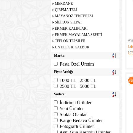
MERDANE
ÇIRPMA TELİ
MAYANOZ TENCERESİ
SİLİKON SİLPAT
EKMEK KALIPLARI
EKMEK MAYALAMA SEPETİ
Ayı
TEFLON TEPSİLER
1.4
UN ELEK & KALBUR
1.7
Marka
Pasta Özel Üretim
Fiyat Aralığı
1000 TL - 2500 TL
2500 TL - 5000 TL
Sadece
İndirimli Ürünler
Yeni Ürünler
Stokta Olanlar
Kargo Bedava Ürünler
Fotoğraflı Ürünler
Aynı Gün Kargolu Ürünler