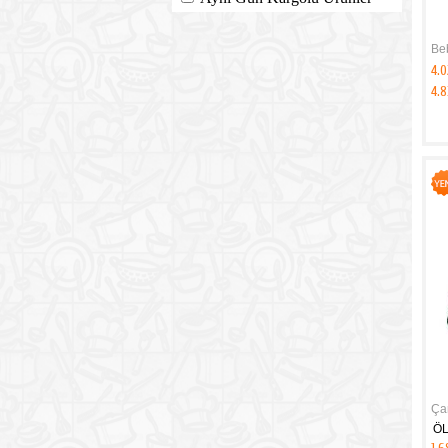
Be
4.0
4.8
Ça
ÖL