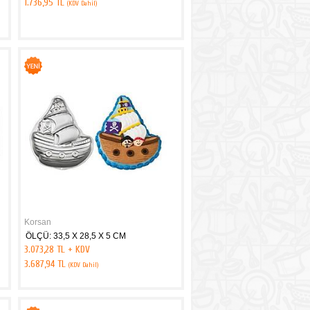
1.736,95 TL
(KDV Dahil)
Korsan
ÖLÇÜ: 33,5 X 28,5 X 5 CM
3.073,28 TL + KDV
3.687,94 TL
(KDV Dahil)