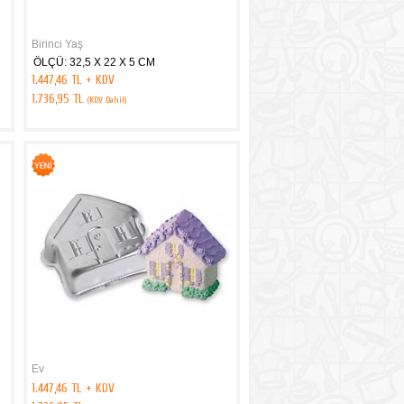
Birinci Yaş
ÖLÇÜ: 32,5 X 22 X 5 CM
1.447,46 TL + KDV
1.736,95 TL
(KDV Dahil)
Ev
1.447,46 TL + KDV