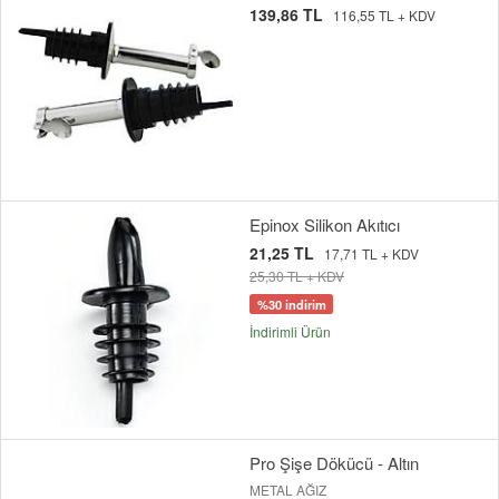
139,86 TL
116,55 TL + KDV
Epinox Silikon Akıtıcı
21,25 TL
17,71 TL + KDV
25,30 TL + KDV
%30 indirim
İndirimli Ürün
Pro Şişe Dökücü - Altın
METAL AĞIZ