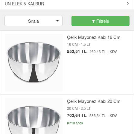
UN ELEK & KALBUR
Sırala
Filtrele
Çelik Mayonez Kabı 16 Cm
16 CM - 1,5 LT
552,51 TL
460,43 TL + KDV
Çelik Mayonez Kabı 20 Cm
20 CM - 2,5 LT
702,64 TL
585,54 TL + KDV
Kritik Stok