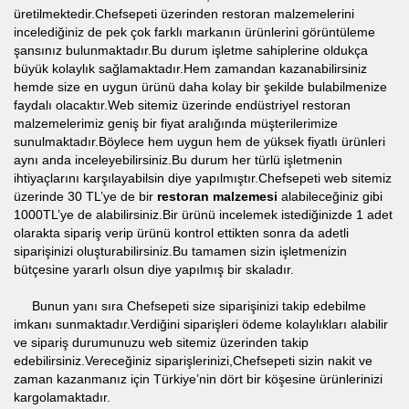
üretilmektedir.Chefsepeti üzerinden restoran malzemelerini
incelediğiniz de pek çok farklı markanın ürünlerini görüntüleme
şansınız bulunmaktadır.Bu durum işletme sahiplerine oldukça
büyük kolaylık sağlamaktadır.Hem zamandan kazanabilirsiniz
hemde size en uygun ürünü daha kolay bir şekilde bulabilmenize
faydalı olacaktır.Web sitemiz üzerinde endüstriyel restoran
malzemelerimiz geniş bir fiyat aralığında müşterilerimize
sunulmaktadır.Böylece hem uygun hem de yüksek fiyatlı ürünleri
aynı anda inceleyebilirsiniz.Bu durum her türlü işletmenin
ihtiyaçlarını karşılayabilsin diye yapılmıştır.Chefsepeti web sitemiz
üzerinde 30 TL’ye de bir
restoran malzemesi
alabileceğiniz gibi
1000TL’ye de alabilirsiniz.Bir ürünü incelemek istediğinizde 1 adet
olarakta sipariş verip ürünü kontrol ettikten sonra da adetli
siparişinizi oluşturabilirsiniz.Bu tamamen sizin işletmenizin
bütçesine yararlı olsun diye yapılmış bir skaladır.
Bunun yanı sıra Chefsepeti size siparişinizi takip edebilme
imkanı sunmaktadır.Verdiğini siparişleri ödeme kolaylıkları alabilir
ve sipariş durumunuzu web sitemiz üzerinden takip
edebilirsiniz.Vereceğiniz siparişlerinizi,Chefsepeti sizin nakit ve
zaman kazanmanız için Türkiye’nin dört bir köşesine ürünlerinizi
kargolamaktadır.