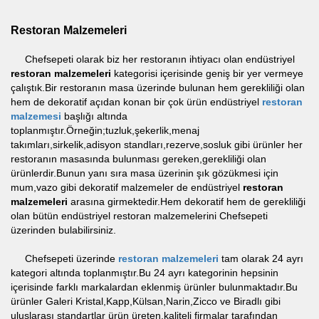
Restoran Malzemeleri
Chefsepeti olarak biz her restoranın ihtiyacı olan endüstriyel
restoran malzemeleri
kategorisi içerisinde geniş bir yer vermeye
çalıştık.Bir restoranın masa üzerinde bulunan hem gerekliliği olan
hem de dekoratif açıdan konan bir çok ürün endüstriyel
restoran
malzemesi
başlığı altında
toplanmıştır.Örneğin;tuzluk,şekerlik,menaj
takımları,sirkelik,adisyon standları,rezerve,sosluk gibi ürünler her
restoranın masasında bulunması gereken,gerekliliği olan
ürünlerdir.Bunun yanı sıra masa üzerinin şık gözükmesi için
mum,vazo gibi dekoratif malzemeler de endüstriyel
restoran
malzemeleri
arasına girmektedir.Hem dekoratif hem de gerekliliği
olan bütün endüstriyel restoran malzemelerini Chefsepeti
üzerinden bulabilirsiniz.
Chefsepeti üzerinde
restoran malzemeleri
tam olarak 24 ayrı
kategori altında toplanmıştır.Bu 24 ayrı kategorinin hepsinin
içerisinde farklı markalardan eklenmiş ürünler bulunmaktadır.Bu
ürünler Galeri Kristal,Kapp,Külsan,Narin,Zicco ve Biradlı gibi
uluslarası standartlar ürün üreten,kaliteli firmalar tarafından