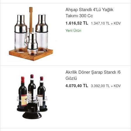
Ahşap Standlı 4'Lü Yağlık
Takımı 300 Cc
1.616,52 TL
1.347,10 TL + KDV
Yeni Ürün
Akrilik Döner Şarap Standı /6
Gözlü
4.070,40 TL
3.392,00 TL + KDV