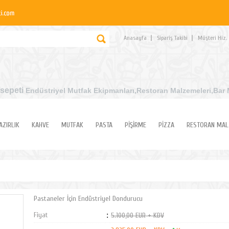
Anasayfa
Sipariş Takibi
Müşteri Hiz.
sepeti
Endüstriyel Mutfak Ekipmanları
,Restoran Malzemeleri,Bar 
AZIRLIK
KAHVE
MUTFAK
PASTA
PİŞİRME
PİZZA
RESTORAN MAL
Pastaneler İçin Endüstriyel Dondurucu
Fiyat
:
5.100,00 EUR + KDV