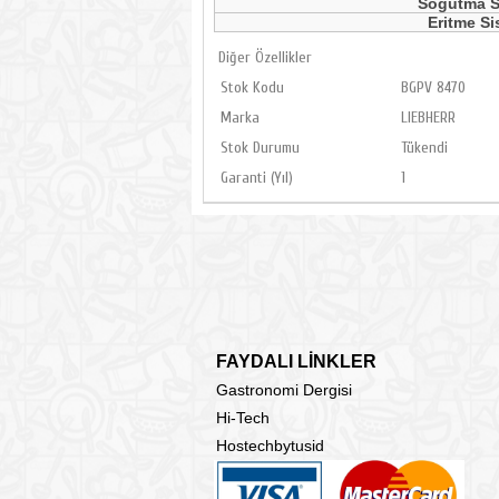
Soğutma S
Eritme Si
Diğer Özellikler
Stok Kodu
BGPV 8470
Marka
LIEBHERR
Stok Durumu
Tükendi
Garanti (Yıl)
1
FAYDALI LİNKLER
Gastronomi Dergisi
Hi-Tech
Hostechbytusid