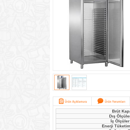
Ürün Açıklaması
Ürün Yorumları
Brüt Kap
Dış Ölçüle
İç Ölçüle
Enerji Tüketim