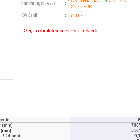
3.825,00 EUR + KDV
Kazancınız
İndirimli Fiyat (%25)
:
1.275,00 EUR
KDV Dahil
:
254.001,42 TL
Geçici olarak temin edilememektedir.
asite
r (mm)
700
r (mm)
510
i / 24 saat
0,