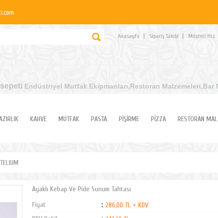
Anasayfa
Sipariş Takibi
Müşteri Hiz.
sepeti
Endüstriyel Mutfak Ekipmanları
,Restoran Malzemeleri,Bar 
AZIRLIK
KAHVE
MUTFAK
PASTA
PİŞİRME
PİZZA
RESTORAN MAL
TELIUM
Ayaklı Kebap Ve Pide Sunum Tahtası
Fiyat
:
286,00 TL + KDV