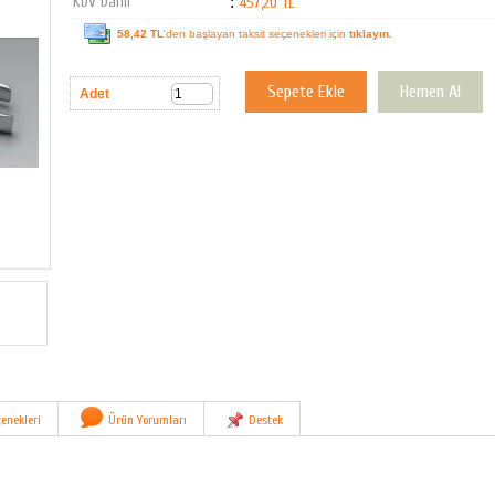
KDV Dahil
:
457,20 TL
58,42 TL
'den başlayan taksit seçenekleri için
tıklayın.
Adet
enekleri
Ürün Yorumları
Destek