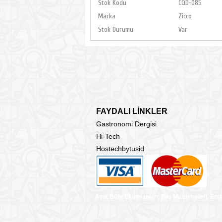
Stok Kodu
CQD-085
Marka
Zicco
Stok Durumu
Var
FAYDALI LİNKLER
Gastronomi Dergisi
Hi-Tech
Hostechbytusid
Açık Büfe Ekipmanları, Bar Malzemeleri, End