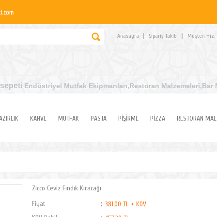
Anasayfa
Sipariş Takibi
Müşteri Hiz.
sepeti
Endüstriyel Mutfak Ekipmanları
,Restoran Malzemeleri,Bar 
AZIRLIK
KAHVE
MUTFAK
PASTA
PİŞİRME
PİZZA
RESTORAN MAL
Zicco Ceviz Fındık Kıracağı
Fiyat
:
381,00 TL + KDV