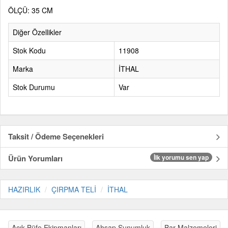
ÖLÇÜ: 35 CM
Diğer Özellikler
Stok Kodu
11908
Marka
İTHAL
Stok Durumu
Var
Taksit / Ödeme Seçenekleri
Ürün Yorumları
İlk yorumu sen yap
HAZIRLIK
ÇIRPMA TELİ
İTHAL
Açık Büfe Ekipmanları
Ahşap Sunumluk
Bar Malzemeleri