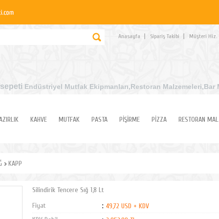
Anasayfa
Sipariş Takibi
Müşteri Hiz.
sepeti
Endüstriyel Mutfak Ekipmanları
,Restoran Malzemeleri,Bar 
AZIRLIK
KAHVE
MUTFAK
PASTA
PİŞİRME
PİZZA
RESTORAN MAL
Ğ
KAPP
Silindirik Tencere Sığ 1,8 Lt
Fiyat
:
49,72 USD + KDV