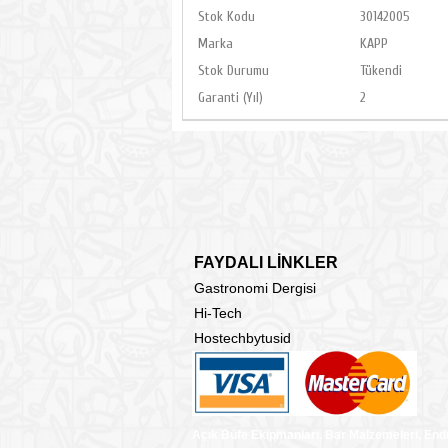
Stok Kodu
30142005
Marka
KAPP
Stok Durumu
Tükendi
Garanti (Yıl)
2
FAYDALI LİNKLER
Gastronomi Dergisi
Hi-Tech
Hostechbytusid
Açık Büfe Ekipmanları, Bar Malzemeleri, End