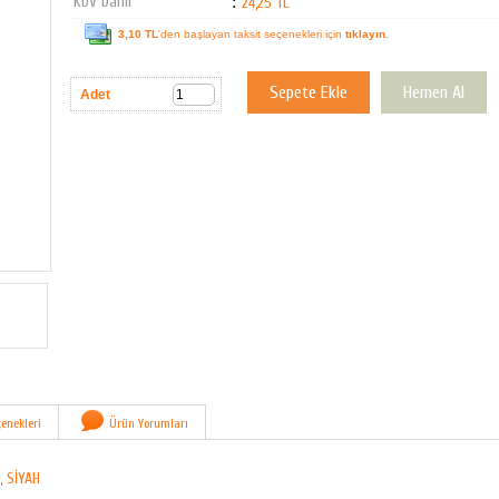
KDV Dahil
:
24,25 TL
3,10 TL
'den başlayan taksit seçenekleri için
tıklayın.
Adet
enekleri
Ürün Yorumları
, SİYAH