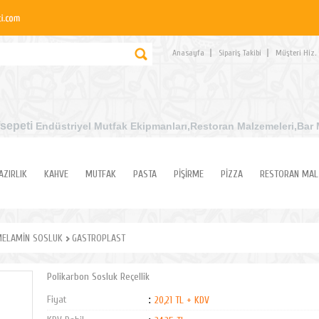
Anasayfa
Sipariş Takibi
Müşteri Hiz.
sepeti
Endüstriyel Mutfak Ekipmanları
,Restoran Malzemeleri,Bar 
AZIRLIK
KAHVE
MUTFAK
PASTA
PİŞİRME
PİZZA
RESTORAN MAL
ELAMİN SOSLUK
GASTROPLAST
Polikarbon Sosluk Reçellik
Fiyat
:
20,21 TL + KDV