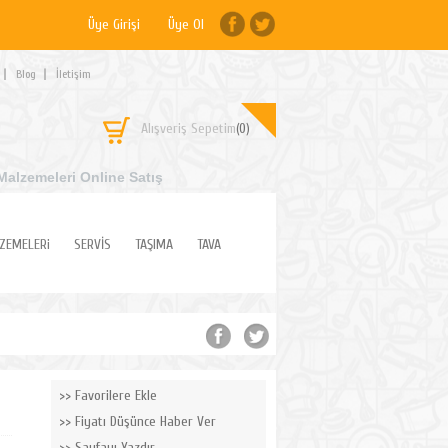
Üye Girişi
Üye Ol
Blog
İletişim
Alışveriş Sepetim
(0)
Malzemeleri Online Satış
ZEMELERi
SERVİS
TAŞIMA
TAVA
Favorilere Ekle
Fiyatı Düşünce Haber Ver
Sayfayı Yazdır