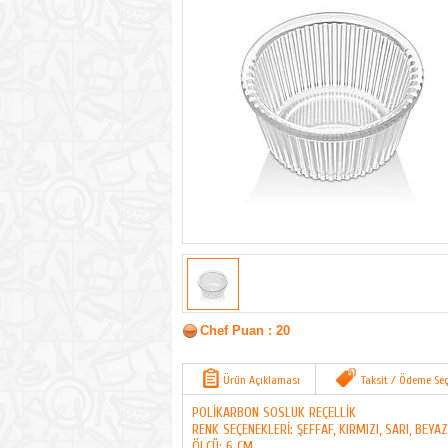
Chef Puan : 20
Ürün Açıklaması
Taksit / Ödeme Seç
POLİKARBON SOSLUK REÇELLİK
RENK SEÇENEKLERİ: ŞEFFAF, KIRMIZI, SARI, BEYAZ
ÖLÇÜ: 6 CM