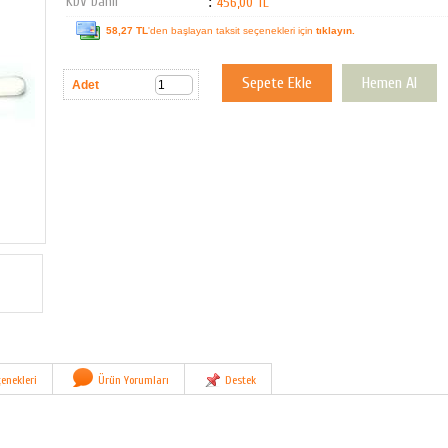
KDV Dahil
:
456,00 TL
58,27 TL
'den başlayan taksit seçenekleri için
tıklayın.
Adet
enekleri
Ürün Yorumları
Destek