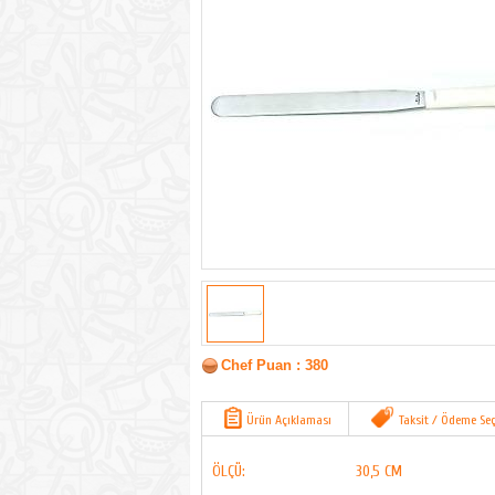
Chef Puan : 380
Ürün Açıklaması
Taksit / Ödeme Seç
ÖLÇÜ:
30,5 CM