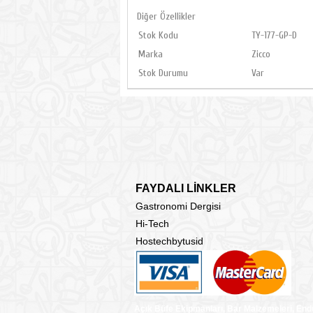
Diğer Özellikler
Stok Kodu
TY-177-GP-D
Marka
Zicco
Stok Durumu
Var
FAYDALI LİNKLER
Gastronomi Dergisi
Hi-Tech
Hostechbytusid
Açık Büfe Ekipmanları, Bar Malzemeleri, End