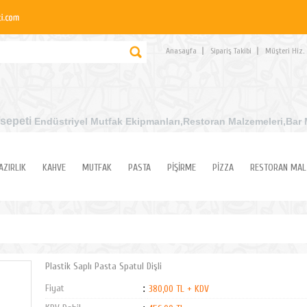
Anasayfa
Sipariş Takibi
Müşteri Hiz.
sepeti
Endüstriyel Mutfak Ekipmanları
,Restoran Malzemeleri,Bar 
AZIRLIK
KAHVE
MUTFAK
PASTA
PİŞİRME
PİZZA
RESTORAN MAL
Plastik Saplı Pasta Spatul Dişli
Fiyat
:
380,00 TL + KDV