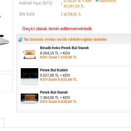
12.312,30 TL + KDV
Kazancınız
İndirimli Fiyat (%71,1)
:
30.307,20 TL
KDV Dahil
:
14.774,76 TL
Geçici olarak temin edilememektedir.
Bu ürünün yerine tercih edebileceğiniz ürünler
Biradlı İreko Petek Bal Standı
6.264,15 TL + KDV
KDV Dahil 7.516,98 TL
Petek Bal Kabini
5.527,00 TL + KDV
KDV Dahil 6.632,40 TL
Petek Bal Standı
7.364,00 TL + KDV
KDV Dahil 8.836,80 TL