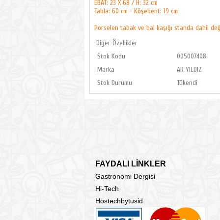
EBAT: 23 X 68 / H: 32 cm
Tabla: 60 cm - Köşebent: 19 cm
Porselen tabak ve bal kaşığı standa dahil deği
Diğer Özellikler
Stok Kodu
005007408
Marka
AR YILDIZ
Stok Durumu
Tükendi
FAYDALI LİNKLER
Gastronomi Dergisi
Hi-Tech
Hostechbytusid