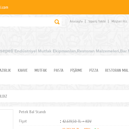
Anasayfa
Sipariş Takibi
Müşteri Hiz.
sepeti
Endüstriyel Mutfak Ekipmanları
,Restoran Malzemeleri,Bar 
AZIRLIK
KAHVE
MUTFAK
PASTA
PİŞİRME
PİZZA
RESTORAN MAL
ILDIZ
Petek Bal Standı
Fiyat
:
42.619,50 TL + KDV