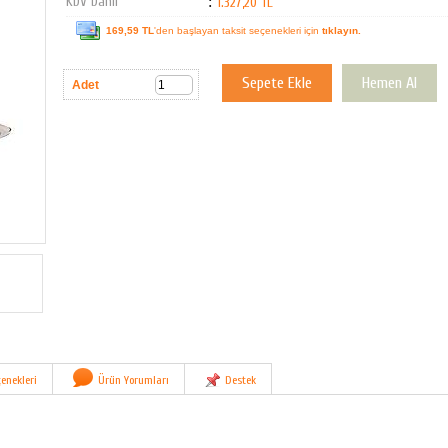
KDV Dahil
:
1.327,20 TL
169,59 TL
'den başlayan taksit seçenekleri için
tıklayın.
Adet
enekleri
Ürün Yorumları
Destek