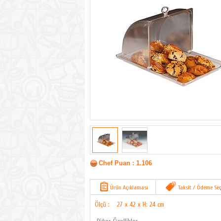
Chef Puan : 1.106
Ürün Açıklaması
Taksit / Ödeme Seç
Ölçü :
27 x 42 x H: 24 cm