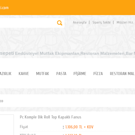
Anasayfa
Sipariş Takibi
Müşteri Hiz.
sepeti
Endüstriyel Mutfak Ekipmanları
,Restoran Malzemeleri,Bar 
AZIRLIK
KAHVE
MUTFAK
PASTA
PİŞİRME
PİZZA
RESTORAN MAL
cco
Pc Komple Dik Roll Top Kapaklı Fanus
Fiyat
:
1.106,00 TL + KDV