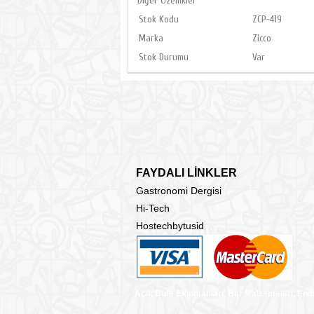
Diğer Özellikler
Stok Kodu
ZCP-419
Marka
Zicco
Stok Durumu
Var
FAYDALI LİNKLER
Gastronomi Dergisi
Hi-Tech
Hostechbytusid
Açık Büfe Ekipmanları, Bar Malzemeleri, End