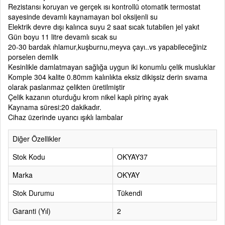
Rezistansı koruyan ve gerçek ısı kontrollü otomatik termostat
sayesinde devamlı kaynamayan bol oksijenli su
Elektrik devre dışı kalınca suyu 2 saat sıcak tutabilen jel yakıt
Gün boyu 11 litre devamlı sıcak su
20-30 bardak ıhlamur,kuşburnu,meyva çayı..vs yapabileceğiniz
porselen demlik
Kesinlikle damlatmayan sağlığa uygun iki konumlu çelik musluklar
Komple 304 kalite 0.80mm kalınlıkta eksiz dikişsiz derin sıvama
olarak paslanmaz çelikten üretilmiştir
Çelik kazanın oturduğu krom nikel kaplı pirinç ayak
Kaynama süresi:20 dakikadır.
Cihaz üzerinde uyarıcı ışıklı lambalar
Diğer Özellikler
Stok Kodu
OKYAY37
Marka
OKYAY
Stok Durumu
Tükendi
Garanti (Yıl)
2