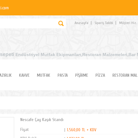
Anasayfa
Sipariş Takibi
Müşteri Hiz.
sepeti
Endüstriyel Mutfak Ekipmanları
,Restoran Malzemeleri,Bar 
AZIRLIK
KAHVE
MUTFAK
PASTA
PİŞİRME
PİZZA
RESTORAN MAL
Nescafe Çay Kaşık Standı
Fiyat
:
1.560,00 TL + KDV