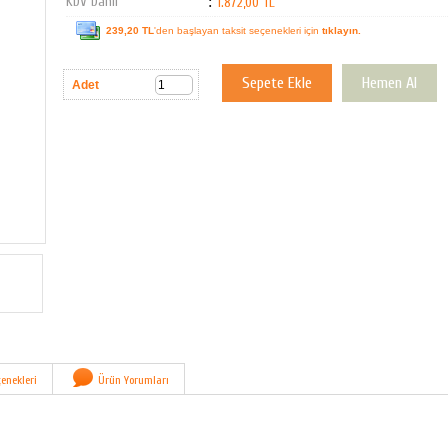
KDV Dahil
:
1.872,00 TL
239,20 TL
'den başlayan taksit seçenekleri için
tıklayın.
Adet
enekleri
Ürün Yorumları