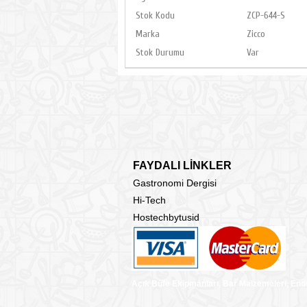
Stok Kodu
ZCP-644-S
Marka
Zicco
Stok Durumu
Var
FAYDALI LİNKLER
Gastronomi Dergisi
Hi-Tech
Hostechbytusid
Açık Büfe Ekipmanları, Bar Malzemeleri, End