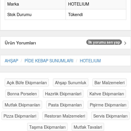
Marka
HOTELIUM
Stok Durumu
Tükendi
Ürün Yorumları
İlk yorumu sen yap
AHŞAP
PİDE KEBAP SUNUMLARI
HOTELIUM
Açık Büfe Ekipmanları
Ahşap Sunumluk
Bar Malzemeleri
Bonna Porselen
Hazırlık Ekipmanlari
Kahve Ekipmanları
Mutfak Ekipmanları
Pasta Ekipmanları
Pişirme Ekipmanları
Pizza Ekipmanlari
Restoran Malzemeleri
Servis Ekipmanları
Taşıma Ekipmanları
Mutfak Tavalari