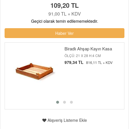
109,20 TL
91,00 TL + KDV
Geçici olarak temin edilememektedir.
Haber Ver
Biradlı Ahşap Kayın Kasa
ÖLÇÜ: 21 X 28 H:4 CM
979,34 TL
816,11 TL + KDV
Alışveriş Listeme Ekle