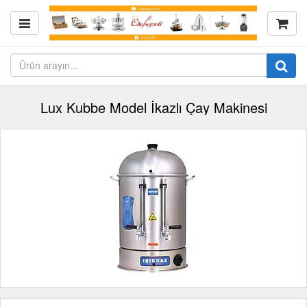
Lux Kubbe Model İkazlı Çay Makinesi