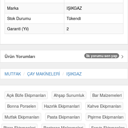
Marka
IŞIKGAZ
Stok Durumu
Tükendi
Garanti (Yıl)
2
Ürün Yorumları
İlk yorumu sen yap
MUTFAK
ÇAY MAKİNELERİ
IŞIKGAZ
Açık Büfe Ekipmanları
Ahşap Sunumluk
Bar Malzemeleri
Bonna Porselen
Hazırlık Ekipmanlari
Kahve Ekipmanları
Mutfak Ekipmanları
Pasta Ekipmanları
Pişirme Ekipmanları
Pizza Ekipmanlari
Restoran Malzemeleri
Servis Ekipmanları