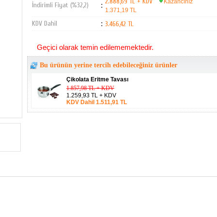
2.888,69 TL + KDV
Kazancınız
İndirimli Fiyat (%32,2)
:
1.371,19 TL
KDV Dahil
:
3.466,42 TL
Geçici olarak temin edilememektedir.
Bu ürünün yerine tercih edebileceğiniz ürünler
Çikolata Eritme Tavası
1.857,98 TL + KDV
1.259,93 TL + KDV
KDV Dahil 1.511,91 TL