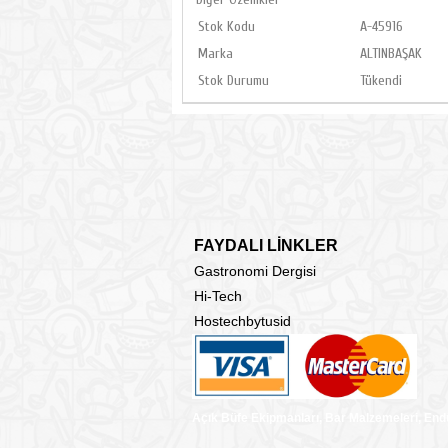
Stok Kodu
A-45916
Marka
ALTINBAŞAK
Stok Durumu
Tükendi
FAYDALI LİNKLER
Gastronomi Dergisi
Hi-Tech
Hostechbytusid
Açık Büfe Ekipmanları, Bar Malzemeleri, End