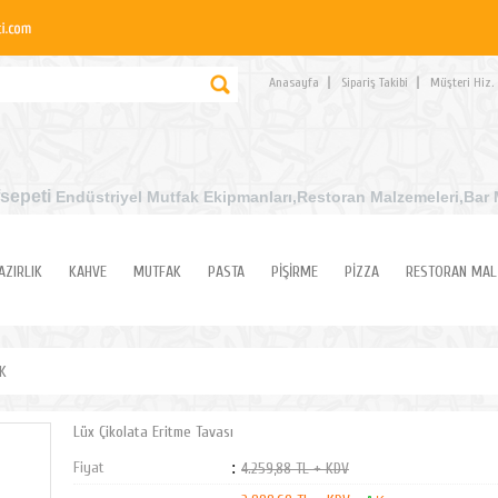
Anasayfa
Sipariş Takibi
Müşteri Hiz.
sepeti
Endüstriyel Mutfak Ekipmanları
,Restoran Malzemeleri,Bar 
AZIRLIK
KAHVE
MUTFAK
PASTA
PİŞİRME
PİZZA
RESTORAN MAL
K
Lüx Çikolata Eritme Tavası
Fiyat
:
4.259,88 TL + KDV