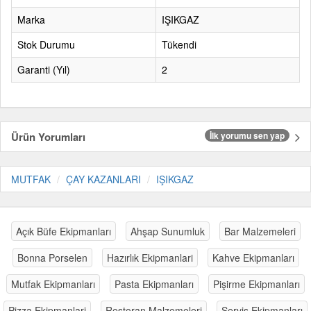
Marka
IŞIKGAZ
Stok Durumu
Tükendi
Garanti (Yıl)
2
Ürün Yorumları
İlk yorumu sen yap
MUTFAK
ÇAY KAZANLARI
IŞIKGAZ
Açık Büfe Ekipmanları
Ahşap Sunumluk
Bar Malzemeleri
Bonna Porselen
Hazırlık Ekipmanlari
Kahve Ekipmanları
Mutfak Ekipmanları
Pasta Ekipmanları
Pişirme Ekipmanları
Pizza Ekipmanlari
Restoran Malzemeleri
Servis Ekipmanları