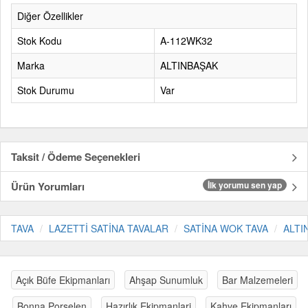
Diğer Özellikler
Stok Kodu
A-112WK32
Marka
ALTINBAŞAK
Stok Durumu
Var
Taksit / Ödeme Seçenekleri
Ürün Yorumları
İlk yorumu sen yap
TAVA
LAZETTİ SATİNA TAVALAR
SATİNA WOK TAVA
ALTI
Açık Büfe Ekipmanları
Ahşap Sunumluk
Bar Malzemeleri
Bonna Porselen
Hazırlık Ekipmanlari
Kahve Ekipmanları