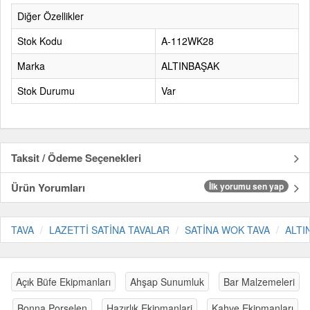
Diğer Özellikler
Stok Kodu
A-112WK28
Marka
ALTINBAŞAK
Stok Durumu
Var
Taksit / Ödeme Seçenekleri
Ürün Yorumları
İlk yorumu sen yap
TAVA
LAZETTİ SATİNA TAVALAR
SATİNA WOK TAVA
ALTI
Açık Büfe Ekipmanları
Ahşap Sunumluk
Bar Malzemeleri
Bonna Porselen
Hazırlık Ekipmanlari
Kahve Ekipmanları