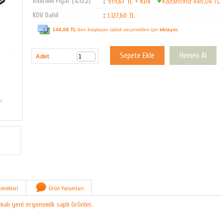
İndirimli Fiyat (%32,2)
:
939,67 TL + KDV
Kazancınız 446,04 TL
KDV Dahil
:
1.127,60 TL
144,08 TL
'den başlayan taksit seçenekleri için
tıklayın.
Adet
enekleri
Ürün Yorumları
alı yeni ergonomik saplı ürünler.