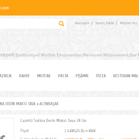
Anasayfa
Sipariş Takibi
Müşteri Hiz.
sepeti
Endüstriyel Mutfak Ekipmanları
,Restoran Malzemeleri,Bar 
AZIRLIK
KAHVE
MUTFAK
PASTA
PİŞİRME
PİZZA
RESTORAN MAL
İNA DERİN MAKSİ TAVA
ALTINBAŞAK
Lazetti Satina Derin Maksi Tava 24 Cm
Fiyat
:
1.385,71 TL + KDV