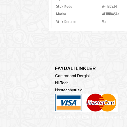
Stok Kodu
A-112DS24
Marka
ALTINBAŞAK
Stok Durumu
Var
FAYDALI LİNKLER
Gastronomi Dergisi
Hi-Tech
Hostechbytusid
Açık Büfe Ekipmanları, Bar Malzemeleri, End