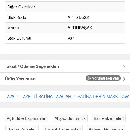
Diğer Özellikler
Stok Kodu
A-112DS22
Marka
ALTINBAŞAK
Stok Durumu
Var
Taksit / Ödeme Seçenekleri
Ürün Yorumları
İlk yorumu sen yap
TAVA
LAZETTİ SATİNA TAVALAR
SATİNA DERİN MAKSİ TAVA
Açık Büfe Ekipmanları
Ahşap Sunumluk
Bar Malzemeleri
Bonna Porselen
Hazırlık Ekipmanlari
Kahve Ekipmanları