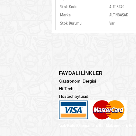
Stok Kodu
A-111ST40
Marka
ALTINBAŞAK
Stok Durumu
Var
FAYDALI LİNKLER
Gastronomi Dergisi
Hi-Tech
Hostechbytusid
Açık Büfe Ekipmanları, Bar Malzemeleri, End