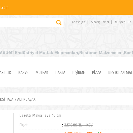
Anasayfa
Sipariş Takibi
Müşteri Hiz.
sepeti
Endüstriyel Mutfak Ekipmanları
,Restoran Malzemeleri,Bar 
AZIRLIK
KAHVE
MUTFAK
PASTA
PİŞİRME
PİZZA
RESTORAN MAL
KSİ TAVA
ALTINBAŞAK
Lazetti Maksi Tava 40 Cm
Fiyat
:
3.519,89 TL + KDV