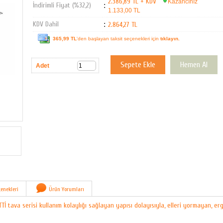
2.386,89 TL + KDV
Kazancınız
İndirimli Fiyat (%32,2)
:
1.133,00 TL
KDV Dahil
:
2.864,27 TL
365,99 TL
'den başlayan taksit seçenekleri için
tıklayın.
Adet
enekleri
Ürün Yorumları
TTİ tava serisi kullanım kolaylığı sağlayan yapısı dolayısıyla, elleri yormayan, er