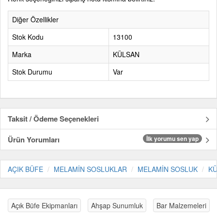
Diğer Özellikler
Stok Kodu
13100
Marka
KÜLSAN
Stok Durumu
Var
Taksit / Ödeme Seçenekleri
Ürün Yorumları
İlk yorumu sen yap
AÇIK BÜFE
MELAMİN SOSLUKLAR
MELAMİN SOSLUK
K
Açık Büfe Ekipmanları
Ahşap Sunumluk
Bar Malzemeleri