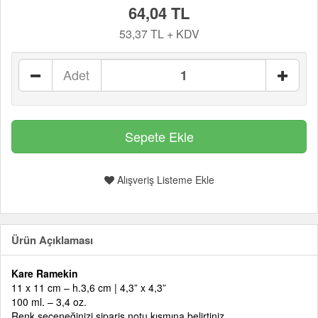
64,04 TL
53,37 TL + KDV
Adet
Alışveriş Listeme Ekle
Ürün Açıklaması
Kare Ramekin
11 x 11 cm – h.3,6 cm | 4,3” x 4,3”
100 ml. – 3,4 oz.
Renk seçeneğinizi sipariş notu kısmına belirtiniz.