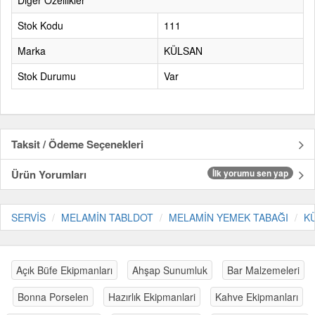
Diğer Özellikler
Stok Kodu
111
Marka
KÜLSAN
Stok Durumu
Var
Taksit / Ödeme Seçenekleri
Ürün Yorumları
İlk yorumu sen yap
SERVİS
MELAMİN TABLDOT
MELAMİN YEMEK TABAĞI
K
Açık Büfe Ekipmanları
Ahşap Sunumluk
Bar Malzemeleri
Bonna Porselen
Hazırlık Ekipmanlari
Kahve Ekipmanları