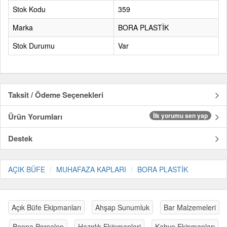
Stok Kodu
359
Marka
BORA PLASTİK
Stok Durumu
Var
Taksit / Ödeme Seçenekleri
Ürün Yorumları
İlk yorumu sen yap
Destek
AÇIK BÜFE
MUHAFAZA KAPLARI
BORA PLASTİK
Açık Büfe Ekipmanları
Ahşap Sunumluk
Bar Malzemeleri
Bonna Porselen
Hazırlık Ekipmanlari
Kahve Ekipmanları