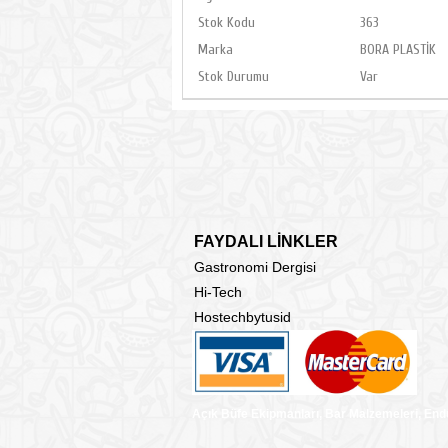
Stok Kodu
363
Marka
BORA PLASTİK
Stok Durumu
Var
FAYDALI LİNKLER
Gastronomi Dergisi
Hi-Tech
Hostechbytusid
Açık Büfe Ekipmanları, Bar Malzemeleri, End