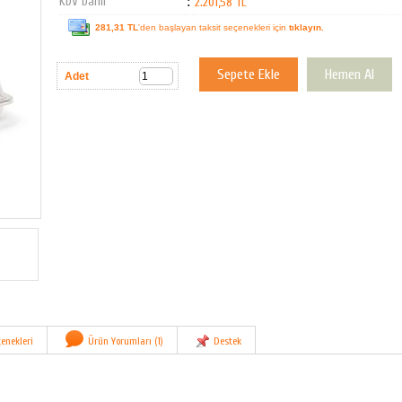
KDV Dahil
:
2.201,58 TL
281,31 TL
'den başlayan taksit seçenekleri için
tıklayın.
Adet
enekleri
Ürün Yorumları (1)
Destek