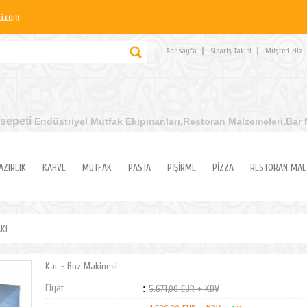
Anasayfa
Sipariş Takibi
Müşteri Hiz.
sepeti
Endüstriyel Mutfak Ekipmanları
,Restoran Malzemeleri,Bar 
AZIRLIK
KAHVE
MUTFAK
PASTA
PİŞİRME
PİZZA
RESTORAN MAL
KI
Kar - Buz Makinesi
Fiyat
:
5.671,00 EUR + KDV