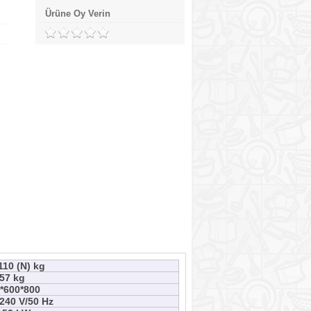
Ürüne Oy Verin
110 (N) kg
57 kg
*600*800
240 V/50 Hz