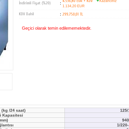
4.536,80 EUR + KDV
Kazancınız
İndirimli Fiyat (%20)
:
1.134,20 EUR
KDV Dahil
:
299.750,01 TL
Geçici olarak temin edilememektedir.
 (kg /24 saat)
125/
 Kapasitesi
(mm)
940
ğlantısı
1/220-