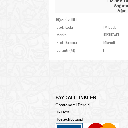
Elektrik T
Soğut
Ağırl
Diğer Özellikler
Stok Kodu
FM150EE
Marka
HOSHIZAKI
Stok Durumu
Tükendi
Garanti (Yıl)
1
FAYDALI LİNKLER
Gastronomi Dergisi
Hi-Tech
Hostechbytusid