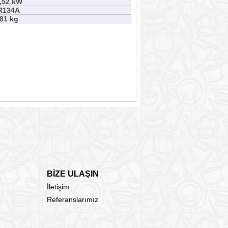
,52 kW
R134A
81 kg
BİZE ULAŞIN
İletişim
Referanslarımız