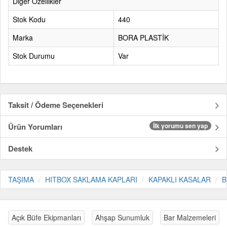
Diğer Özellikler
Stok Kodu
440
Marka
BORA PLASTİK
Stok Durumu
Var
Taksit / Ödeme Seçenekleri
Ürün Yorumları
İlk yorumu sen yap
Destek
TAŞIMA
HITBOX SAKLAMA KAPLARI
KAPAKLI KASALAR
B
Açık Büfe Ekipmanları
Ahşap Sunumluk
Bar Malzemeleri