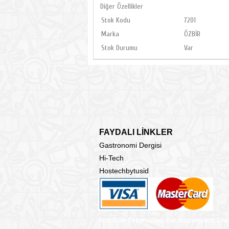
Diğer Özellikler
Stok Kodu
7201
Marka
ÖZBİR
Stok Durumu
Var
FAYDALI LİNKLER
Gastronomi Dergisi
Hi-Tech
Hostechbytusid
Açık Büfe Ekipmanları, Bar Malzemeleri, End