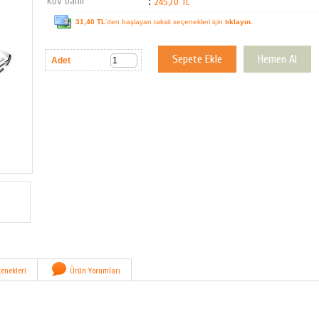
KDV Dahil
:
245,70 TL
31,40 TL
'den başlayan taksit seçenekleri için
tıklayın.
Adet
enekleri
Ürün Yorumları