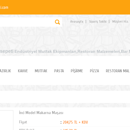
Anasayfa
Sipariş Takibi
Müşteri Hiz.
sepeti
Endüstriyel Mutfak Ekipmanları
,Restoran Malzemeleri,Bar 
AZIRLIK
KAHVE
MUTFAK
PASTA
PİŞİRME
PİZZA
RESTORAN MAL
İnci Model Makarna Maşası
Fiyat
:
204,75 TL + KDV