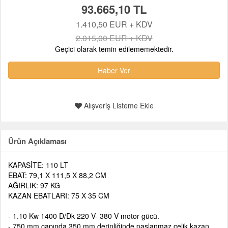
93.665,10 TL
1.410,50 EUR + KDV
2.015,00 EUR + KDV
Geçici olarak temin edilememektedir.
Haber Ver
Alışveriş Listeme Ekle
Ürün Açıklaması
KAPASİTE: 110 LT
EBAT: 79,1 X 111,5 X 88,2 CM
AĞIRLIK: 97 KG
KAZAN EBATLARI: 75 X 35 CM
- 1.10 Kw 1400 D/Dk 220 V- 380 V motor gücü.
- 750 mm çapında 350 mm derinliğinde paslanmaz çelik kazan.