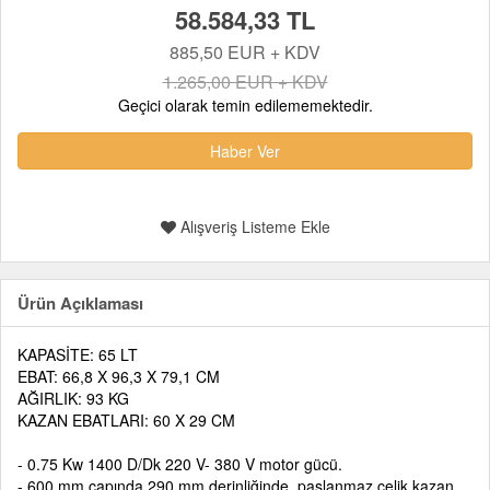
58.584,33 TL
885,50 EUR + KDV
1.265,00 EUR + KDV
Geçici olarak temin edilememektedir.
Haber Ver
Alışveriş Listeme Ekle
Ürün Açıklaması
KAPASİTE: 65 LT
EBAT: 66,8 X 96,3 X 79,1 CM
AĞIRLIK: 93 KG
KAZAN EBATLARI: 60 X 29 CM
- 0.75 Kw 1400 D/Dk 220 V- 380 V motor gücü.
- 600 mm çapında 290 mm derinliğinde paslanmaz çelik kazan.