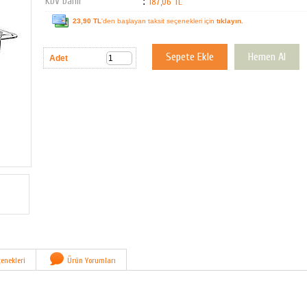
KDV Dahil
:
187,06 TL
23,90 TL
'den başlayan taksit seçenekleri için
tıklayın.
Adet
enekleri
Ürün Yorumları