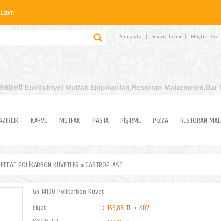
Anasayfa
Sipariş Takibi
Müşteri Hiz.
sepeti
Endüstriyel Mutfak Ekipmanları
,Restoran Malzemeleri,Bar 
AZIRLIK
KAHVE
MUTFAK
PASTA
PİŞİRME
PİZZA
RESTORAN MAL
SEFFAF POLİKARBON KÜVETLER
GASTROPLAST
Gn 14100 Polikarbon Küvet
Fiyat
:
155,88 TL + KDV