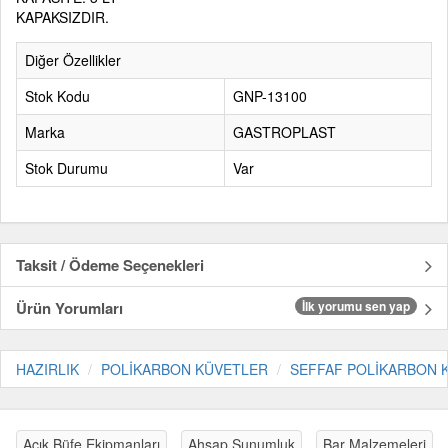
KAPAKSIZDIR.
Diğer Özellikler
Stok Kodu
GNP-13100
Marka
GASTROPLAST
Stok Durumu
Var
Taksit / Ödeme Seçenekleri
Ürün Yorumları
İlk yorumu sen yap
HAZIRLIK
POLİKARBON KÜVETLER
SEFFAF POLİKARBON 
Açık Büfe Ekipmanları
Ahşap Sunumluk
Bar Malzemeleri