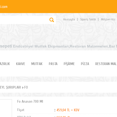
Anasayfa
Sipariş Takibi
Müşteri Hiz.
sepeti
Endüstriyel Mutfak Ekipmanları
,Restoran Malzemeleri,Bar 
AZIRLIK
KAHVE
MUTFAK
PASTA
PİŞİRME
PİZZA
RESTORAN MAL
EYL ŞURUPLARI
FO
Fo Anason 700 Ml
Fiyat
:
459,04 TL + KDV