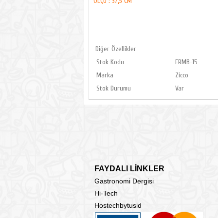
ÖLÇÜ : 37,5 CM
Diğer Özellikler
Stok Kodu
FRMB-15
Marka
Zicco
Stok Durumu
Var
FAYDALI LİNKLER
Gastronomi Dergisi
Hi-Tech
Hostechbytusid