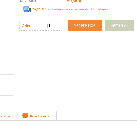
KDV Dahil
:
393,60 TL
50,29 TL
'den başlayan taksit seçenekleri için
tıklayın.
Adet
enekleri
Ürün Yorumları