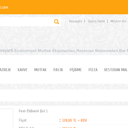
Anasayfa
Sipariş Takibi
Müşteri Hiz.
sepeti
Endüstriyel Mutfak Ekipmanları
,Restoran Malzemeleri,Bar 
AZIRLIK
KAHVE
MUTFAK
PASTA
PİŞİRME
PİZZA
RESTORAN MAL
Fırın Eldiveni (Gri )
Fiyat
:
328,00 TL + KDV