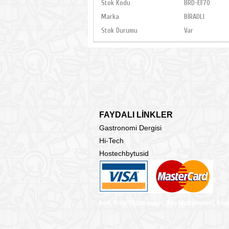
Stok Kodu
BRD-EF70
Marka
BİRADLI
Stok Durumu
Var
FAYDALI LİNKLER
Gastronomi Dergisi
Hi-Tech
Hostechbytusid
Açık Büfe Ekipmanları, Bar Malzemeleri, End