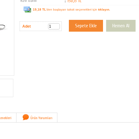
KDV Dahil
:
150,13 TL
19,18 TL
'den başlayan taksit seçenekleri için
tıklayın.
Adet
enekleri
Ürün Yorumları