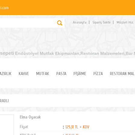
Anasayfa
Sipariş Takibi
Müşteri Hiz.
sepeti
Endüstriyel Mutfak Ekipmanları
,Restoran Malzemeleri,Bar 
AZIRLIK
KAHVE
MUTFAK
PASTA
PİŞİRME
PİZZA
RESTORAN MAL
İRADLI
Elma Oyacak
Fiyat
:
125,11 TL + KDV