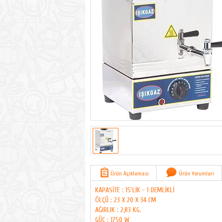
Ürün Açıklaması
Ürün Yorumları
KAPASİTE : 15'LİK - 1 DEMLİKLİ
ÖLÇÜ : 23 X 20 X 34 CM
AĞIRLIK : 2,83 KG.
GÜÇ : 1750 W