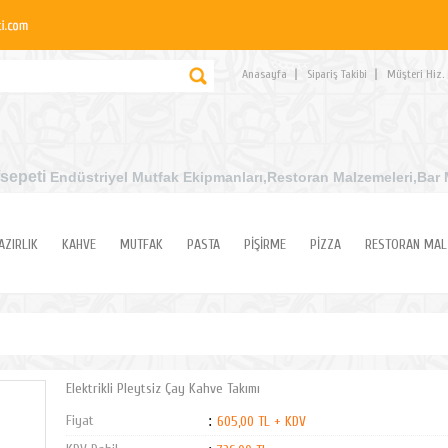
Anasayfa
Sipariş Takibi
Müşteri Hiz.
sepeti
Endüstriyel Mutfak Ekipmanları
,Restoran Malzemeleri,Bar 
AZIRLIK
KAHVE
MUTFAK
PASTA
PİŞİRME
PİZZA
RESTORAN MAL
Elektrikli Pleytsiz Çay Kahve Takımı
Fiyat
:
605,00 TL + KDV