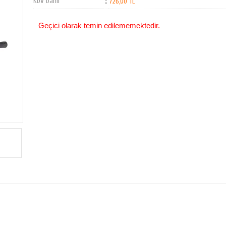
KDV Dahil
:
726,00 TL
Geçici olarak temin edilememektedir.